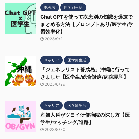
勉強法
医学部生活
Chat GPTを使って疾患別の知識を爆速で
まとめる方法【プロンプトあり/医学生/学
習効率化】
2023/9/2
キャリア
医学部生活
「ジェネラリスト養成島」沖縄に行って
きました【医学生/総合診療/病院見学】
2023/8/29
キャリア
医学部生活
産婦人科がツヨイ研修病院の探し方【医
学生/マッチング/進路】
2023/8/20