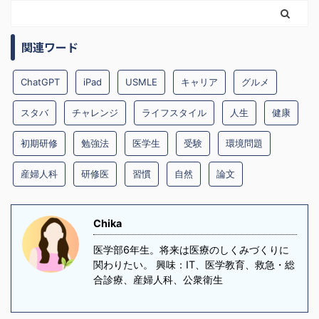
関連ワード
ChatGPT
iPad
USMLE
キャリア
グルメ
スタバ
チャレンジ
ライフスタイル
人生
健康
初期研修
勉強法
医学生
受験
環境問題
産婦人科
研修医
習慣
自然
論文
Chika
医学部6年生。将来は医療のしくみづくりに
関わりたい。 興味：IT、医学教育、救急・総
合診療、産婦人科、公衆衛生