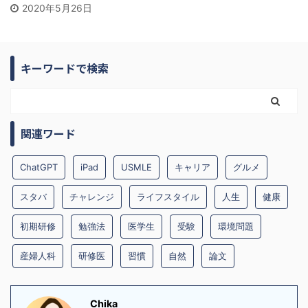
2020年5月26日
キーワードで検索
関連ワード
ChatGPT
iPad
USMLE
キャリア
グルメ
スタバ
チャレンジ
ライフスタイル
人生
健康
初期研修
勉強法
医学生
受験
環境問題
産婦人科
研修医
習慣
自然
論文
Chika